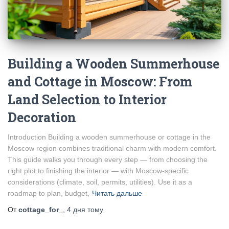
Building a Wooden Summerhouse
and Cottage in Moscow: From
Land Selection to Interior
Decoration
Introduction Building a wooden summerhouse or cottage in the
Moscow region combines traditional charm with modern comfort.
This guide walks you through every step — from choosing the
right plot to finishing the interior — with Moscow-specific
considerations (climate, soil, permits, utilities). Use it as a
roadmap to plan, budget,
Читать дальше
От
cottage_for_
,
4 дня
тому