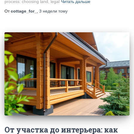
process: choosing land, legal
Читать дальше
От
cottage_for_
,
3 недели
тому
От участка до интерьера: как