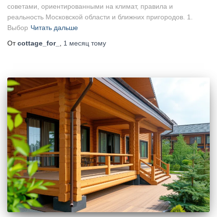
советами, ориентированными на климат, правила и
реальность Московской области и ближних пригородов. 1.
Выбор
Читать дальше
От
cottage_for_
,
1 месяц
тому