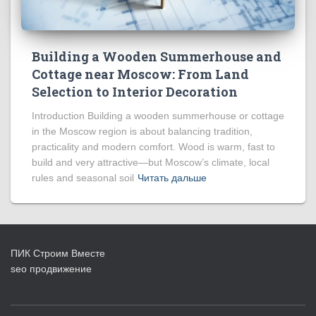
Building a Wooden Summerhouse and
Cottage near Moscow: From Land
Selection to Interior Decoration
Introduction Building a wooden summerhouse or cottage
in the Moscow region is about balancing tradition,
practicality and modern comfort. Wood is warm, fast to
build and very attractive—but Moscow’s climate, local
rules and seasonal soil
Читать дальше
ПИК Строим Вместе
seo продвижение