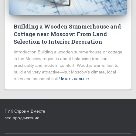
Building a Wooden Summerhouse and
Cottage near Moscow: From Land
Selection to Interior Decoration
Introduction Building a wooden summerhouse or cottage
in the Moscow region is about balancing tradition,
practicality and modern comfort. Wood is warm, fast to
build and very attractive—but Moscow’s climate, local
rules and seasonal soil
Читать дальше
ПИК Строим Вместе
seo продвижение