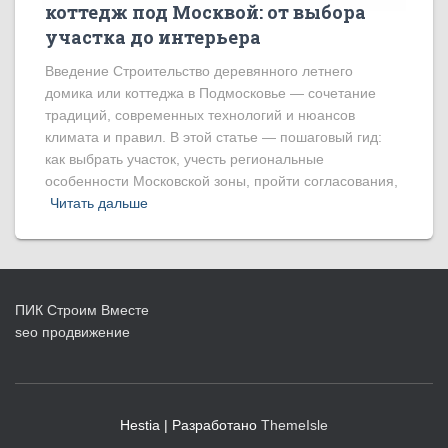
коттедж под Москвой: от выбора
участка до интерьера
Введение Строительство деревянного летнего
домика или коттеджа в Подмосковье — сочетание
традиций, современных технологий и нюансов
климата и правил. В этой статье — пошаговый гид:
как выбрать участок, учесть региональные
особенности Московской зоны, пройти согласования,
Читать дальше
ПИК Строим Вместе
seo продвижение
Hestia | Разработано
ThemeIsle