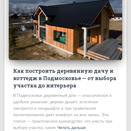
Как построить деревянную дачу и
коттедж в Подмосковье — от выбора
участка до интерьера
В Подмосковье деревянный дом — классическое и
удобное решение: дерево дышит, эстетично
смотрится в ландшафте и при правильном
проектировании дает комфорт на всю жизнь. Эта
статья — практическое руководство: что учесть при
выборе участка, какие
Читать дальше