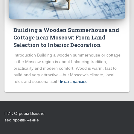
Building a Wooden Summerhouse and
Cottage near Moscow: From Land
Selection to Interior Decoration
Introduction Building a wooden summerhouse or cottage
in the Moscow region is about balancing tradition,
practicality and modern comfort. Wood is warm, fast to
build and very attractive—but Moscow’s climate, local
rules and seasonal soil
Читать дальше
ПИК Строим Вместе
seo продвижение